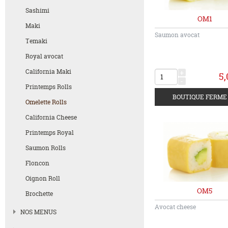
Sashimi
OM1
Maki
Saumon avocat
Temaki
Royal avocat
California Maki
+
5,
-
Printemps Rolls
Omelette Rolls
California Cheese
Printemps Royal
Saumon Rolls
Floncon
Oignon Roll
OM5
Brochette
Avocat cheese
NOS MENUS