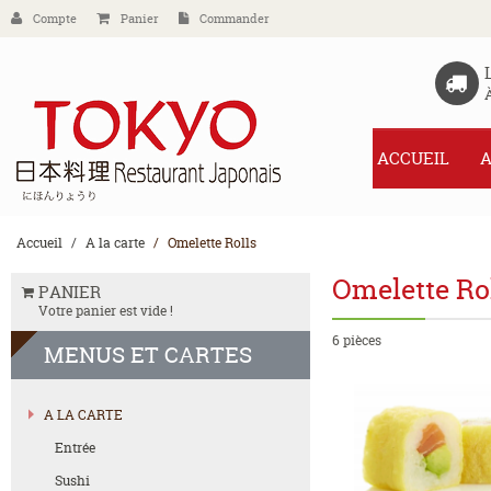
Compte
Panier
Commander
ACCUEIL
A
Accueil
A la carte
Omelette Rolls
Omelette Ro
PANIER
Votre panier est vide !
6 pièces
MENUS
ET CARTES
A LA CARTE
Entrée
Sushi