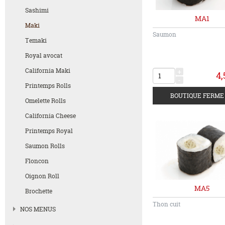
Sashimi
MA1
Maki
Saumon
Temaki
Royal avocat
California Maki
+
4,
-
Printemps Rolls
Omelette Rolls
California Cheese
Printemps Royal
Saumon Rolls
Floncon
Oignon Roll
MA5
Brochette
Thon cuit
NOS MENUS