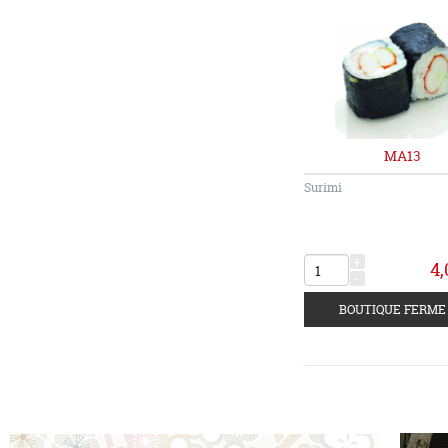
MA13
Surimi
+
4,
-