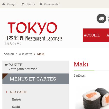
Compte
Panier
Commander
ACCUEIL
A
Accueil
A la carte
Maki
Maki
PANIER
Votre panier est vide !
6 pièces
MENUS
ET CARTES
A LA CARTE
Entrée
Sushi