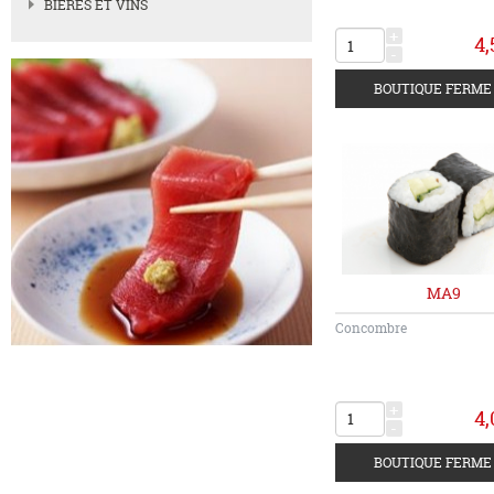
BIERES ET VINS
+
4,
-
MA9
Concombre
+
4,
-