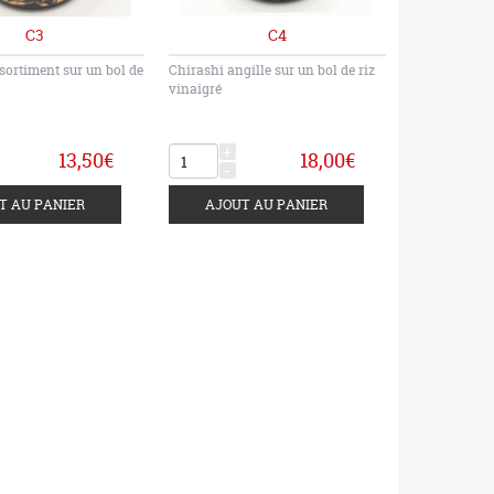
C3
C4
sortiment sur un bol de
Chirashi angille sur un bol de riz
vinaigré
+
13,50€
18,00€
-