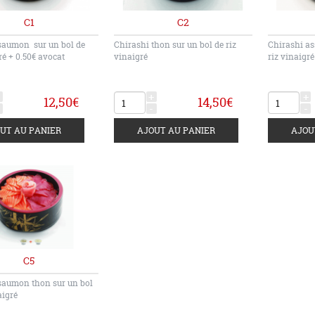
C1
C2
saumon sur un bol de
Chirashi thon sur un bol de riz
Chirashi as
ré + 0.50€ avocat
vinaigré
riz vinaigré
+
+
12,50€
14,50€
-
-
C5
saumon thon sur un bol
aigré