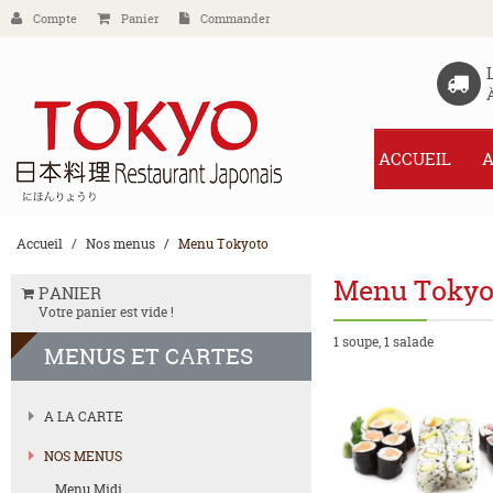
Compte
Panier
Commander
ACCUEIL
A
Accueil
Nos menus
Menu Tokyoto
Menu Tokyo
PANIER
Votre panier est vide !
1 soupe, 1 salade
MENUS
ET CARTES
A LA CARTE
NOS MENUS
Menu Midi