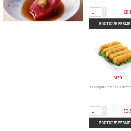
+
18,
-
M30
5 Tempura bœuf au froma
+
13,
-