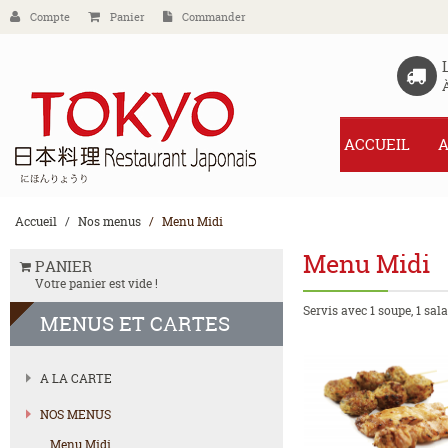
Compte
Panier
Commander
ACCUEIL
A
Accueil
Nos menus
Menu Midi
Menu Midi
PANIER
Votre panier est vide !
Servis avec 1 soupe, 1 sal
MENUS
ET CARTES
A LA CARTE
NOS MENUS
Menu Midi