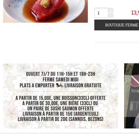
+
13,
-