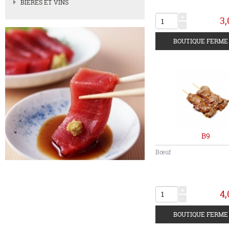
BIERES ET VINS
+
3,
-
B9
Bœuf
+
4,
-