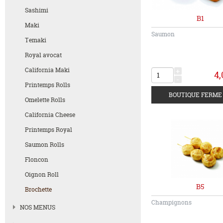
Sashimi
B1
Maki
Saumon
Temaki
Royal avocat
California Maki
+
4,
-
Printemps Rolls
Omelette Rolls
California Cheese
Printemps Royal
Saumon Rolls
Floncon
Oignon Roll
B5
Brochette
Champignons
NOS MENUS