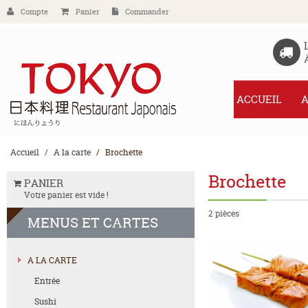
Compte
Panier
Commander
ACCUEIL
A
Accueil
A la carte
Brochette
Brochette
PANIER
Votre panier est vide !
2 pièces
MENUS
ET CARTES
A LA CARTE
Entrée
Sushi