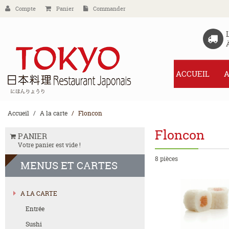
Compte
Panier
Commander
ACCUEIL
A
Accueil
A la carte
Floncon
Floncon
PANIER
Votre panier est vide !
8 pièces
MENUS
ET CARTES
A LA CARTE
Entrée
Sushi