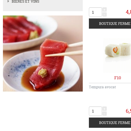
BIERES ET VINS
+
4,
-
F10
Tempura avocat
+
6,
-