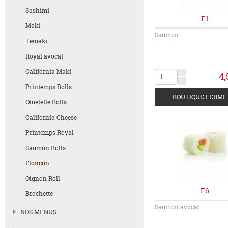
Sashimi
F1
Maki
Saumon
Temaki
Royal avocat
California Maki
+
4,
-
Printemps Rolls
Omelette Rolls
California Cheese
Printemps Royal
Saumon Rolls
Floncon
Oignon Roll
F6
Brochette
Saumon avocat
NOS MENUS