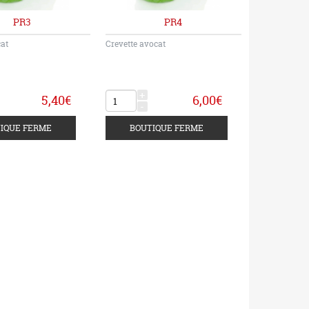
PR3
PR4
cat
Crevette avocat
+
5,40€
6,00€
-