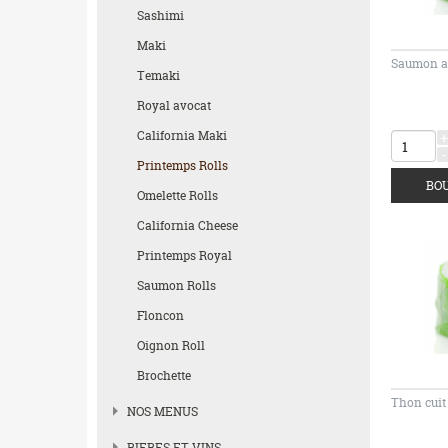
Sashimi
Maki
Saumon a
Temaki
Royal avocat
California Maki
+
-
Printemps Rolls
Omelette Rolls
California Cheese
Printemps Royal
Saumon Rolls
Floncon
Oignon Roll
Brochette
Thon cuit
NOS MENUS
BIERES ET VINS