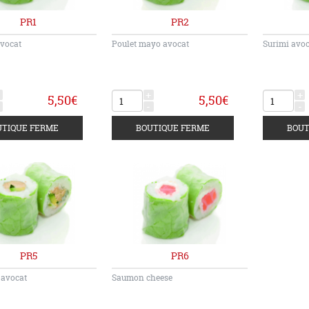
PR1
PR2
vocat
Poulet mayo avocat
Surimi avo
+
+
5,50€
5,50€
-
-
PR5
PR6
 avocat
Saumon cheese