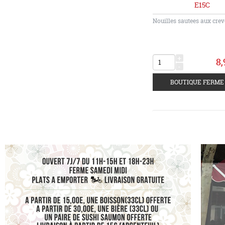
E15C
Nouilles sautees aux crev
+
8,
-