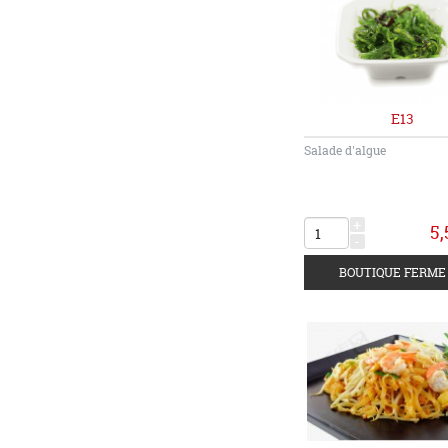
E13
Salade d'algue
+
5,
-