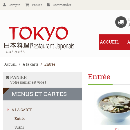
Compte
Panier
Commander
ACCUEIL
A
Accueil
A la carte
Entrée
Entrée
PANIER
Votre panier est vide !
MENUS
ET CARTES
A LA CARTE
Entrée
Sushi
E1