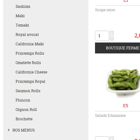
Sashimi
Soupe miso
Maki
Temaki
+
2,
Royal avocat
-
California Maki
Printemps Rolls
Omelette Rolls
California Cheese
Printemps Royal
Saumon Rolls
Floncon
E5
Oignon Roll
Salade Edamame
Brochette
NOS MENUS
+