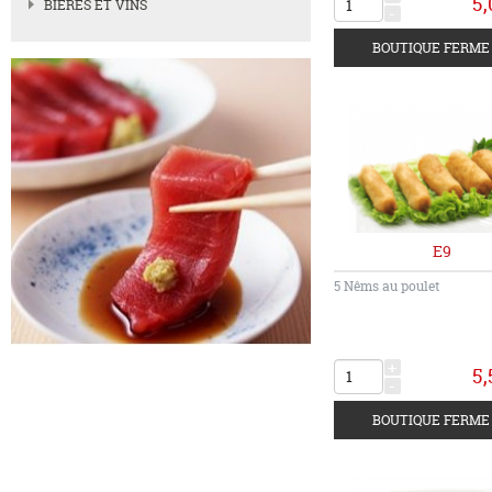
5,
BIERES ET VINS
-
E9
5 Nêms au poulet
+
5,
-